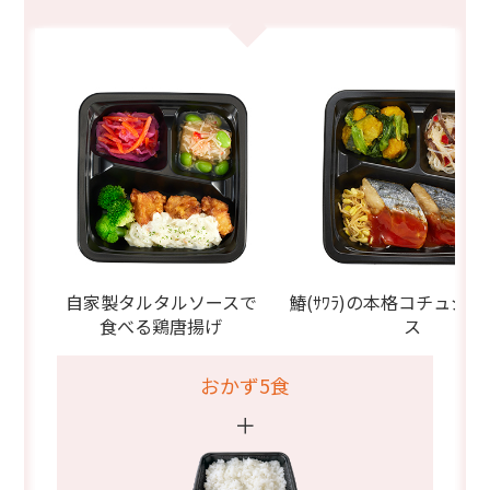
自家製タルタルソースで
鰆(ｻﾜﾗ)の本格コチュジ
食べる鶏唐揚げ
ス
おかず5食
＋