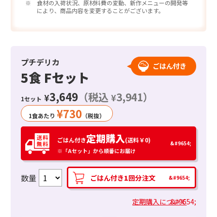
※ 食材の入荷状況、原材料費の変動、新作メニューの開発等
により、商品内容を変更することがございます。
プチデリカ
ごはん付き
5食 Fセット
3,649
（税込
3,941）
¥
¥
1セット
¥
730
1食あたり
（税抜）
定期購入
ごはん付き
(送料￥0)
※「Aセット」から順番にお届け
数量
ごはん付き
1
回分注文
定期購入について