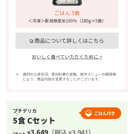
ごはん 5食
＜冷凍＞新潟県産米100％（180g×5食）
商品について詳しくはこちら
おいしく食べていただくために >
※ 食材の入荷状況、原材料費の変動、新作メニューの開発等
により、商品内容を変更することがございます。
プチデリカ
ごはん付き
5食 Cセット
3,649
（税込
3,941）
¥
¥
1セット