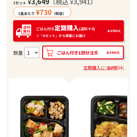
3,649
（税込
3,941）
¥
¥
1セット
¥
730
1食あたり
（税抜）
定期購入
ごはん付き
(送料￥0)
※「Aセット」から順番にお届け
数量
ごはん付き
1
回分注文
定期購入について