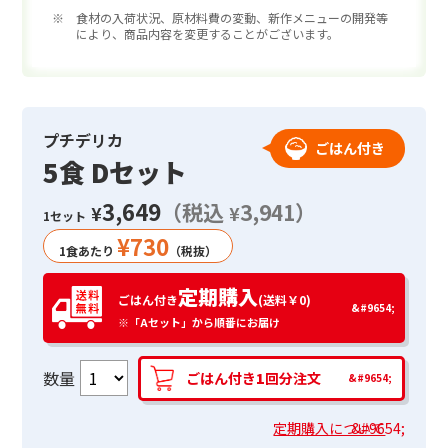
※ 食材の入荷状況、原材料費の変動、新作メニューの開発等
により、商品内容を変更することがございます。
プチデリカ
ごはん付き
5食 Dセット
3,649
（税込
3,941）
¥
¥
1セット
¥
730
1食あたり
（税抜）
定期購入
ごはん付き
(送料￥0)
※「Aセット」から順番にお届け
数量
ごはん付き
1
回分注文
定期購入について