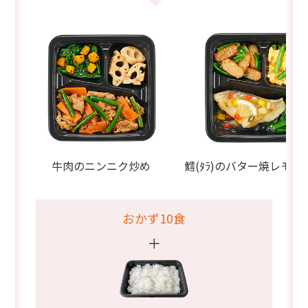
牛肉のニンニク炒め
鱈(ﾀﾗ)のバター焼レモン
おかず10食
＋