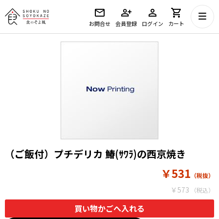
お問合せ
会員登録
ログイン
カート
（ご飯付）プチデリカ 鰆(ｻﾜﾗ)の西京焼き
￥531
￥573