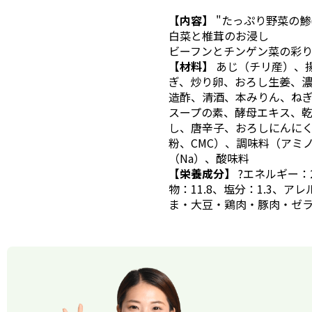
【内容】
"たっぷり野菜の鯵(
白菜と椎茸のお浸し
ビーフンとチンゲン菜の彩
【材料】
あじ（チリ産）、
ぎ、炒り卵、おろし生姜、
造酢、清酒、本みりん、ね
スープの素、酵母エキス、
し、唐辛子、おろしにんに
粉、CMC）、調味料（アミ
（Na）、酸味料
【栄養成分】
?エネルギー：2
物：11.8、塩分：1.3、
ま・大豆・鶏肉・豚肉・ゼ