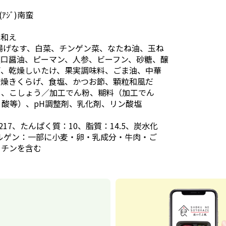
ｱｼﾞ)南蛮
り和え
揚げなす、白菜、チンゲン菜、なたね油、玉ね
濃口醤油、ピーマン、人参、ビーフン、砂糖、醸
ぎ、乾燥しいたけ、果実調味料、ごま油、中華
乾燥きくらげ、食塩、かつお節、顆粒和風だ
く、こしょう／加工でん粉、糊料（加工でん
ノ酸等）、pH調整剤、乳化剤、リン酸塩
17、たんぱく質：10、脂質：14.5、炭水化
アレルゲン：一部に小麦・卵・乳成分・牛肉・ご
ラチンを含む