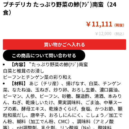
プチデリカ たっぷり野菜の鯵(ｱｼﾞ)南蛮（24
食）
￥11,111
￥12,000
この商品について問い合わせる
【内容】
"たっぷり野菜の鯵(ｱｼﾞ)南蛮
白菜と椎茸のお浸し
ビーフンとチンゲン菜の彩り和え
【材料】
あじ（チリ産）、揚げなす、白菜、チンゲン
菜、なたね油、玉ねぎ、炒り卵、おろし生姜、濃口醤油、
ピーマン、人参、ビーフン、砂糖、醸造酢、清酒、本みり
ん、ねぎ、乾燥しいたけ、果実調味料、ごま油、中華スー
プの素、酵母エキス、乾燥きくらげ、食塩、かつお節、顆
粒和風だし、唐辛子、おろしにんにく、こしょう／加工で
ん粉、糊料（加工でん粉、CMC）、調味料（アミノ酸
等）、pH調整剤、乳化剤、リン酸塩（Na）、酸味料