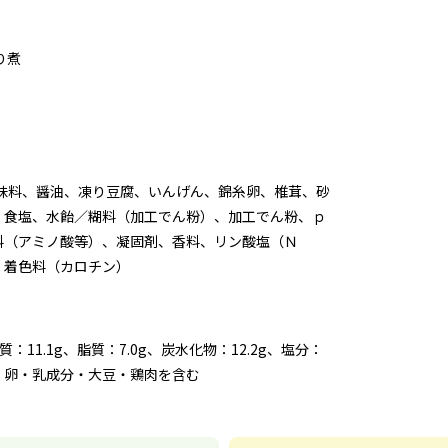
り煮
調味料、醤油、凍り豆腐、いんげん、錦糸卵、椎茸、砂
、食塩、水飴／糊料（加工でん粉）、加工でん粉、ｐ
料（アミノ酸等）、凝固剤、香料、リン酸塩（Ｎ
、着色料（カロチン）
く質：11.1g、脂質：7.0g、炭水化物：12.2g、塩分：
麦・卵・乳成分・大豆・鶏肉を含む