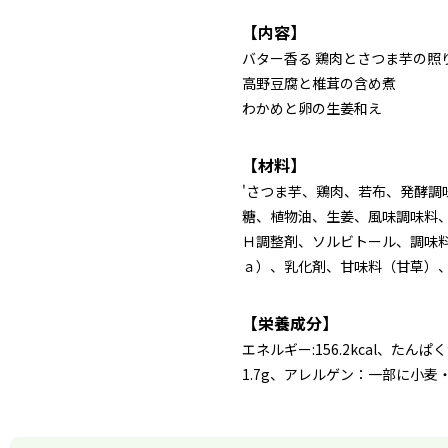
【内容】
バター香る 鶏肉とさつま芋の照
高野豆腐と椎茸の含め煮
わかめと卵の生姜和え
【材料】
'さつま芋、鶏肉、若布、発酵
糖、植物油、生姜、風味調味料
Ｈ調整剤、ソルビトール、調味
ａ）、乳化剤、甘味料（甘草）
【栄養成分】
エネルギー:156.2kcal、たんぱ
1.7g、アレルゲン：一部に小