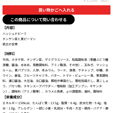
￥12,000
この商品について問い合わせる
【内容】
ハッシュドビーフ
チンゲン菜と黄ピーマン
帆立の甘煮
【材料】
牛肉、ホタテ貝、チンゲン菜、デミグラスソース、和風調味液（果糖ぶどう糖
液糖、醤油、水あめ、発酵調味料、アミノ酸液、その他）、玉ねぎ、マッシュ
ルーム、黄パプリカ、人参、本みりん、ラード、清酒、ケチャップ、砂糖、赤
ワイン、食塩、フルーツチャツネ、バター、トマト・ピューレー漬、果実調味
料、濃口醤油、大豆油、淡口醤油、顆粒中華風だし、顆粒和風だし、黒こしょ
う、パセリ粉、チキンスープパウダー／増粘剤（加工デンプン、キサンタ
ン）、調味料（アミノ酸等）、カラメル色素、ｐＨ調整剤、香料、酸味料
【栄養成分】
エネルギー:150kcal、たんぱく質：13.5g、脂質：6.4g、炭水化物：9.4g、塩
分：1.8g、アレルゲン：一部に小麦・乳成分・牛肉・大豆・鶏肉・バナナ・豚