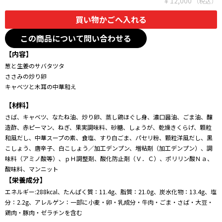
￥12,000
この商品について問い合わせる
【内容】
葱と生姜のサバタツタ
ささみの炒り卵
キャベツと木耳の中華和え
【材料】
さば、キャベツ、なたね油、炒り卵、蒸し鶏ほぐし身、濃口醤油、ごま油、醸
造酢、赤ピーマン、ねぎ、果実調味料、砂糖、しょうが、乾燥きくらげ、顆粒
和風だし、中華スープの素、食塩、すり白ごま、パセリ粉、顆粒洋風だし、黒
こしょう、唐辛子、白こしょう／加工デンプン、増粘剤（加工デンプン）、調
味料（アミノ酸等）、ｐＨ調整剤、酸化防止剤（Ｖ．Ｃ）、ポリリン酸Ｎａ、
酸味料、マンニット
【栄養成分】
エネルギー:288kcal、たんぱく質：11.4g、脂質：21.0g、炭水化物：13.4g、塩
分：2.2g、アレルゲン：一部に小麦・卵・乳成分・牛肉・ごま・さば・大豆・
鶏肉・豚肉・ゼラチンを含む