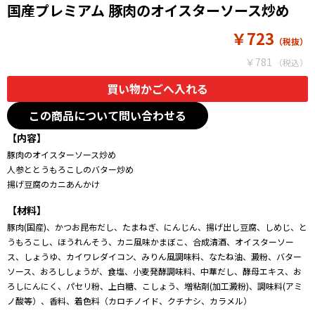
国産プレミアム 豚肉のオイスターソース炒め
￥723
￥781
この商品について問い合わせる
【内容】
豚肉のオイスターソース炒め
人参ととうもろこしのバター炒め
揚げ豆腐のカニあんかけ
【材料】
豚肉(国産)、かつお昆布だし、たまねぎ、にんじん、揚げ出し豆腐、しめじ、と
うもろこし、ほうれんそう、カニ風味かまぼこ、合成清酒、オイスターソー
ス、しょうゆ、カイワレダイコン、みりん風調味料、なたね油、澱粉、バター
ソース、おろししょうが、食塩、小麦発酵調味料、中華だし、酵母エキス、お
ろしにんにく、パセリ粉、上白糖、こしょう、増粘剤(加工澱粉)、調味料(アミ
ノ酸等）、香料、着色料（カロチノイド、クチナシ、カラメル）