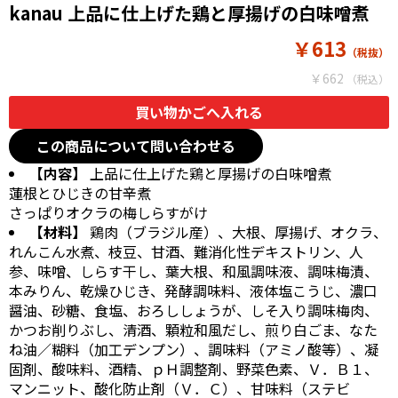
kanau 上品に仕上げた鶏と厚揚げの白味噌煮
￥613
￥662
この商品について問い合わせる
【内容】
上品に仕上げた鶏と厚揚げの白味噌煮
蓮根とひじきの甘辛煮
さっぱりオクラの梅しらすがけ
【材料】
鶏肉（ブラジル産）、大根、厚揚げ、オクラ、
れんこん水煮、枝豆、甘酒、難消化性デキストリン、人
参、味噌、しらす干し、葉大根、和風調味液、調味梅漬、
本みりん、乾燥ひじき、発酵調味料、液体塩こうじ、濃口
醤油、砂糖、食塩、おろししょうが、しそ入り調味梅肉、
かつお削りぶし、清酒、顆粒和風だし、煎り白ごま、なた
ね油／糊料（加工デンプン）、調味料（アミノ酸等）、凝
固剤、酸味料、酒精、ｐＨ調整剤、野菜色素、Ｖ．Ｂ１、
マンニット、酸化防止剤（Ｖ．Ｃ）、甘味料（ステビ