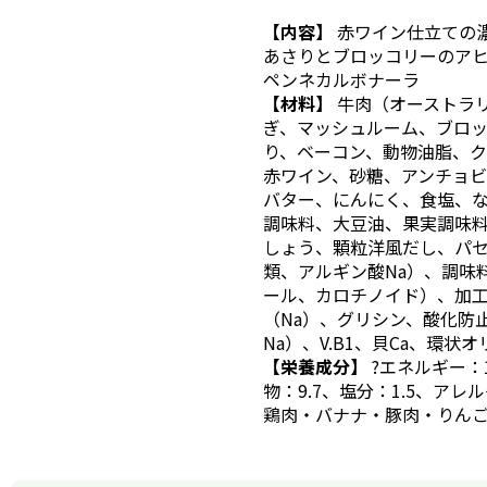
【内容】
赤ワイン仕立ての
あさりとブロッコリーのア
ペンネカルボナーラ
【材料】
牛肉（オーストラ
ぎ、マッシュルーム、ブロ
り、ベーコン、動物油脂、
赤ワイン、砂糖、アンチョ
バター、にんにく、食塩、
調味料、大豆油、果実調味
しょう、顆粒洋風だし、パ
類、アルギン酸Na）、調味
ール、カロチノイド）、加工
（Na）、グリシン、酸化防
Na）、V.B1、貝Ca、環状
【栄養成分】
?エネルギー：
物：9.7、塩分：1.5、ア
鶏肉・バナナ・豚肉・りん