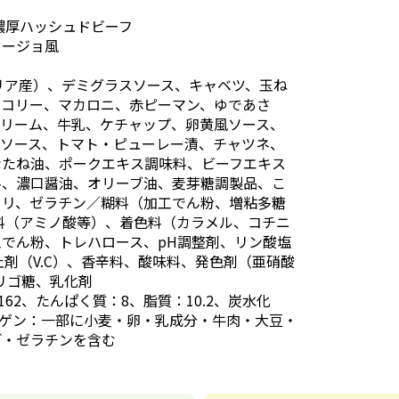
濃厚ハッシュドビーフ
ヒージョ風
リア産）、デミグラスソース、キャベツ、玉ね
ッコリー、マカロニ、赤ピーマン、ゆであさ
クリーム、牛乳、ケチャップ、卵黄風ソース、
ビソース、トマト・ピューレー漬、チャツネ、
なたね油、ポークエキス調味料、ビーフエキス
料、濃口醤油、オリーブ油、麦芽糖調製品、こ
セリ、ゼラチン／糊料（加工でん粉、増粘多糖
料（アミノ酸等）、着色料（カラメル、コチニ
でん粉、トレハロース、pH調整剤、リン酸塩
止剤（V.C）、香辛料、酸味料、発色剤（亜硝酸
オリゴ糖、乳化剤
162、たんぱく質：8、脂質：10.2、炭水化
レルゲン：一部に小麦・卵・乳成分・牛肉・大豆・
ご・ゼラチンを含む