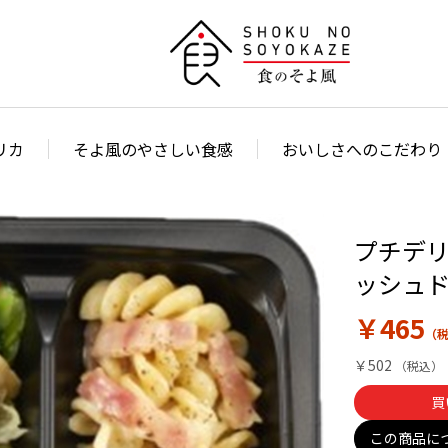
リカ
そよ風のやさしい食感
おいしさへのこだわり
プチデリ
ッシュ
￥465
￥502
買
この商品に