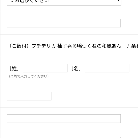
（ご飯付）プチデリカ 柚子香る鴨つくねの和風あん 九条
［姓］
［名］
（全角で入力してください）