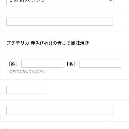
プチデリカ 赤魚(ｱｶｳｵ)の青じそ風味焼き
［姓］
［名］
（全角で入力してください）